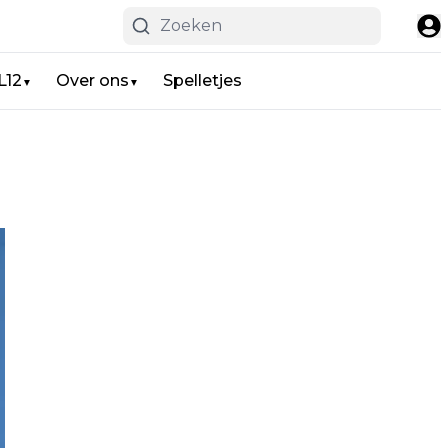
L12
Over ons
Spelletjes
▼
▼