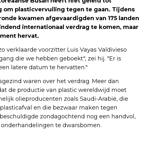
oreaanse Busan heeft niet geleid tot
om plasticvervuiling tegen te gaan. Tijdens
gsronde kwamen afgevaardigden van 175 landen
indend internationaal verdrag te komen, maar
ment hervat.
o verklaarde voorzitter Luis Vayas Valdivieso
ng die we hebben geboekt", zei hij. "Er is
n latere datum te hervatten."
ensgezind waren over het verdrag. Meer dan
at de productie van plastic wereldwijd moet
elijk olieproducenten zoals Saudi-Arabië, die
p plasticafval en die bezwaar maken tegen
k beschuldigde zondagochtend nog een handvol,
e onderhandelingen te dwarsbomen.