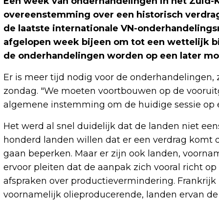
Een week van onderhandelingen in het Zuid-K
overeenstemming over een historisch verdrag 
de laatste internationale VN-onderhandelin
afgelopen week bijeen om tot een wettelijk b
de onderhandelingen worden op een later mo
Er is meer tijd nodig voor de onderhandelingen, z
zondag. "We moeten voortbouwen op de vooruitga
algemene instemming om de huidige sessie op ee
Het werd al snel duidelijk dat de landen niet e
honderd landen willen dat er een verdrag komt d
gaan beperken. Maar er zijn ook landen, voornam
ervoor pleiten dat de aanpak zich vooral richt o
afspraken over productievermindering. Frankrij
voornamelijk olieproducerende, landen ervan d