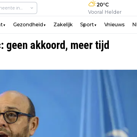
20
°C
Vooral Helder
t
Gezondheid
Zakelijk
Sport
Vnieuws
N
▼
▼
▼
c: geen akkoord, meer tijd