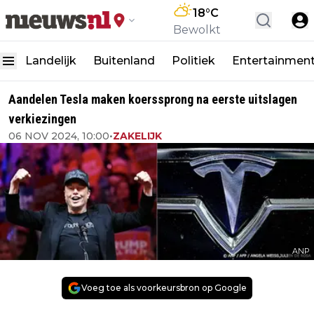
18
°C
Bewolkt
Landelijk
Buitenland
Politiek
Entertainmen
Aandelen Tesla maken koerssprong na eerste uitslagen
verkiezingen
06 NOV 2024, 10:00
•
ZAKELIJK
ANP
Voeg toe als voorkeursbron op Google