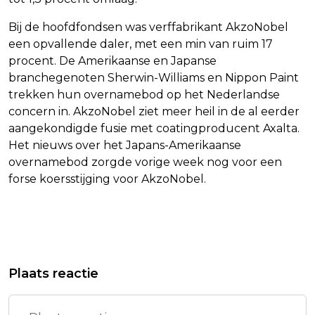
Bij de hoofdfondsen was verffabrikant AkzoNobel
een opvallende daler, met een min van ruim 17
procent. De Amerikaanse en Japanse
branchegenoten Sherwin-Williams en Nippon Paint
trekken hun overnamebod op het Nederlandse
concern in. AkzoNobel ziet meer heil in de al eerder
aangekondigde fusie met coatingproducent Axalta.
Het nieuws over het Japans-Amerikaanse
overnamebod zorgde vorige week nog voor een
forse koersstijging voor AkzoNobel.
Vorig artikel
Volgend artikel
NETANYAHU: VS EN ISRAËL KLAAR
CONCERTEN YE IN ARNHEM KUNNEN
Plaats reactie
VOOR MILITAIRE ACTIE TEGEN IRAN
DOORGAAN, RAPPER MAG BLIJVEN