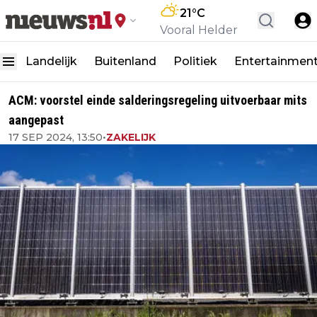
21
°C
Vooral Helder
Landelijk
Buitenland
Politiek
Entertainmen
ACM: voorstel einde salderingsregeling uitvoerbaar mits
aangepast
17 SEP 2024, 13:50
•
ZAKELIJK