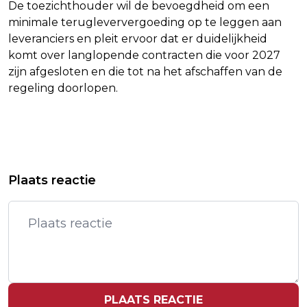
De toezichthouder wil de bevoegdheid om een
minimale terugleververgoeding op te leggen aan
leveranciers en pleit ervoor dat er duidelijkheid
komt over langlopende contracten die voor 2027
zijn afgesloten en die tot na het afschaffen van de
regeling doorlopen.
Vorig artikel
Volgend artikel
MILJOENEN EXTRA TEGEN
ACM: VOORSTEL EINDE
Plaats reactie
ENERGIEARMOEDE, BELASTING OP
SALDERINGSREGELING UITVOERBAAR
GAS OMLAAG
MITS AANGEPAST
PLAATS REACTIE