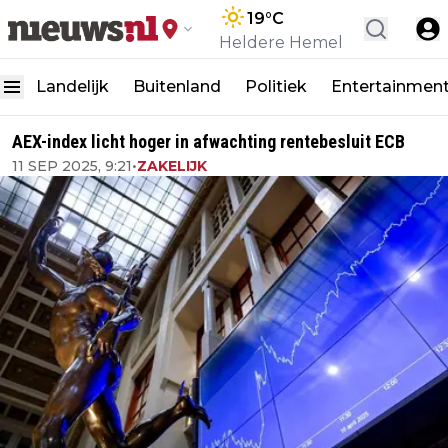
19
°C
Heldere Hemel
Landelijk
Buitenland
Politiek
Entertainmen
AEX-index licht hoger in afwachting rentebesluit ECB
11 SEP 2025, 9:21
•
ZAKELIJK