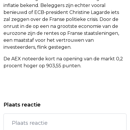
inflatie bekend. Beleggers zijn echter vooral
benieuwd of ECB-president Christine Lagarde iets
zal zeggen over de Franse politieke crisis. Door de
onrust in de op een na grootste economie van de
eurozone zijn de rentes op Franse staatsleningen,
een maatstaf voor het vertrouwen van
investeerders, flink gestegen.
De AEX noteerde kort na opening van de markt 0,2
procent hoger op 903,55 punten.
Vorig artikel
Volgend artikel
DODENTAL STIJGT NA
SPOEDZITTING VN-VEILIGHEIDSRAAD
Plaats reactie
OVERSTROMINGEN OP BALI EN
OVER DRONES IN POOLS LUCHTRUIM
FLORES