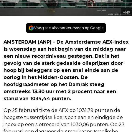
ANP
Voeg toe als voorkeursbron op Google
AMSTERDAM (ANP) - De Amsterdamse AEX-index
is woensdag aan het begin van de middag naar
een nieuw recordniveau gestegen. Dat is het
gevolg van de sterk gedaalde olieprijzen door
hoop bij beleggers op een snel einde aan de
oorlog in het Midden-Oosten. De
hoofdgraadmeter op het Damrak steeg
omstreeks 13.30 uur met 2 procent naar een
stand van 1034,44 punten.
Op 25 februari tikte de AEX op 1031,79 punten de
hoogste tussentijdse koers ooit aan en eindigde de
index op een slotrecord van 1030,06 punten. Op 27
februari, een dag voor de Amerikaans-Israëlische