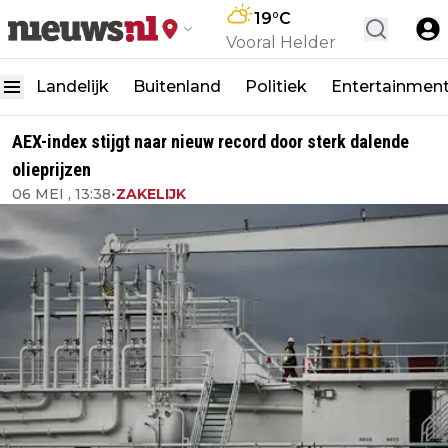
19
°C
Vooral Helder
Landelijk
Buitenland
Politiek
Entertainmen
AEX-index stijgt naar nieuw record door sterk dalende
olieprijzen
06 MEI , 13:38
•
ZAKELIJK