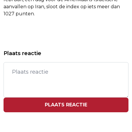
aanvallen op Iran, sloot de index op iets meer dan
1027 punten.
Vorig artikel
Volgend artikel
DISNEY VERDIENT MEER AAN
EERSTE MEDISCHE
Plaats reactie
STREAMINGDIENST EN PRETPARKEN
EVACUATIEVLUCHT VANAF
KAAPVERDIË VERTROKKEN
PLAATS REACTIE