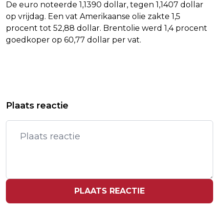
De euro noteerde 1,1390 dollar, tegen 1,1407 dollar
op vrijdag. Een vat Amerikaanse olie zakte 1,5
procent tot 52,88 dollar. Brentolie werd 1,4 procent
goedkoper op 60,77 dollar per vat.
Vorig artikel
Volgend artikel
'AANTAL FASTFOODRESTAURANTS IN
GEËVACUEERDE BEWONERS DEN
Plaats reactie
DE LIFT'
HAAG NOG NIET TERUG
PLAATS REACTIE