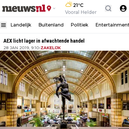
21
°C
Vooral Helder
Landelijk
Buitenland
Politiek
Entertainmen
AEX licht lager in afwachtende handel
28 JAN 2019, 9:10
•
ZAKELIJK