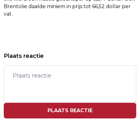
Brentolie daalde miniem in prijs tot 66,52 dollar per
vat.
Vorig artikel
Volgend artikel
PROVINCIE MAG TATA STEEL
GOUDEN TICKET AWARD VOOR
Plaats reactie
DWANGSOMMEN OPLEGGEN VOOR
THEATERSHOW NIEUWE BUREN
UITSTOOT
PLAATS REACTIE