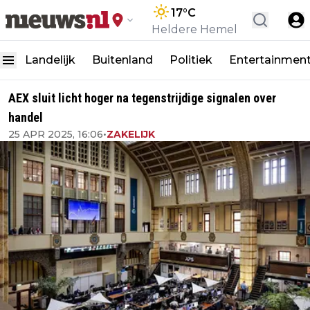
17
°C
Heldere Hemel
Landelijk
Buitenland
Politiek
Entertainmen
AEX sluit licht hoger na tegenstrijdige signalen over
handel
25 APR 2025, 16:06
•
ZAKELIJK