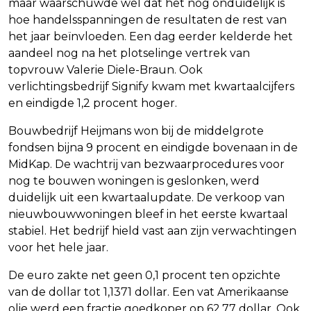
maar waarschuwde wel dat het nog onduidelijk is
hoe handelsspanningen de resultaten de rest van
het jaar beïnvloeden. Een dag eerder kelderde het
aandeel nog na het plotselinge vertrek van
topvrouw Valerie Diele-Braun. Ook
verlichtingsbedrijf Signify kwam met kwartaalcijfers
en eindigde 1,2 procent hoger.
Bouwbedrijf Heijmans won bij de middelgrote
fondsen bijna 9 procent en eindigde bovenaan in de
MidKap. De wachtrij van bezwaarprocedures voor
nog te bouwen woningen is geslonken, werd
duidelijk uit een kwartaalupdate. De verkoop van
nieuwbouwwoningen bleef in het eerste kwartaal
stabiel. Het bedrijf hield vast aan zijn verwachtingen
voor het hele jaar.
De euro zakte net geen 0,1 procent ten opzichte
van de dollar tot 1,1371 dollar. Een vat Amerikaanse
olie werd een fractie goedkoper op 62,77 dollar. Ook