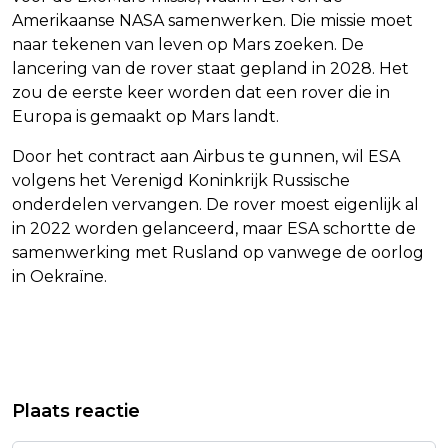
Amerikaanse NASA samenwerken. Die missie moet
naar tekenen van leven op Mars zoeken. De
lancering van de rover staat gepland in 2028. Het
zou de eerste keer worden dat een rover die in
Europa is gemaakt op Mars landt.
Door het contract aan Airbus te gunnen, wil ESA
volgens het Verenigd Koninkrijk Russische
onderdelen vervangen. De rover moest eigenlijk al
in 2022 worden gelanceerd, maar ESA schortte de
samenwerking met Rusland op vanwege de oorlog
in Oekraïne.
Vorig artikel
Volgend artikel
BIJNA HONDERD JAAR OUD OSCAR-
RTL 4 ZENDT DOCUMENTAIRE SAM
Plaats reactie
BEELDJE UNIEK ITEM OP VEILING
UIT TER ERE VAN LORETTA