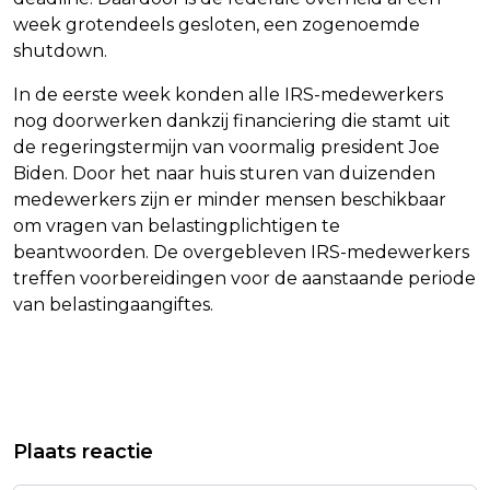
week grotendeels gesloten, een zogenoemde
shutdown.
In de eerste week konden alle IRS-medewerkers
nog doorwerken dankzij financiering die stamt uit
de regeringstermijn van voormalig president Joe
Biden. Door het naar huis sturen van duizenden
medewerkers zijn er minder mensen beschikbaar
om vragen van belastingplichtigen te
beantwoorden. De overgebleven IRS-medewerkers
treffen voorbereidingen voor de aanstaande periode
van belastingaangiftes.
Vorig artikel
Volgend artikel
POLITIE: ONGEVEER 20
VVD NOEMT BEZUINIGING OP
Plaats reactie
AANHOUDINGEN BIJ SPOORBLOKKADE
ONDERWIJS 'PIJNLIJK'