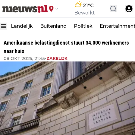
21
°C
Bewolkt
Landelijk
Buitenland
Politiek
Entertainmen
Amerikaanse belastingdienst stuurt 34.000 werknemers
naar huis
08 OKT 2025, 21:45
•
ZAKELIJK