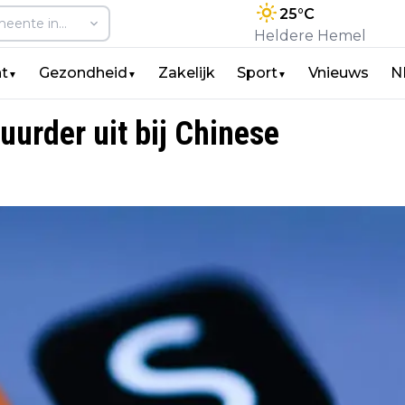
25
°C
Heldere Hemel
t
Gezondheid
Zakelijk
Sport
Vnieuws
N
▼
▼
▼
urder uit bij Chinese