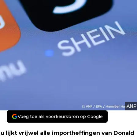
ANP
Voeg toe als voorkeursbron op Google
ijkt vrijwel alle importheffingen van Donald