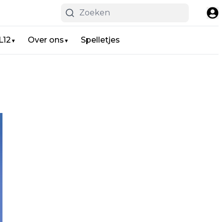
L12
Over ons
Spelletjes
▼
▼