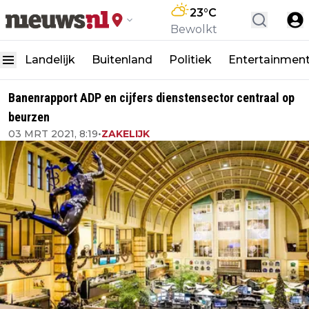
23
°C
Bewolkt
Landelijk
Buitenland
Politiek
Entertainmen
Banenrapport ADP en cijfers dienstensector centraal op
beurzen
03 MRT 2021, 8:19
•
ZAKELIJK