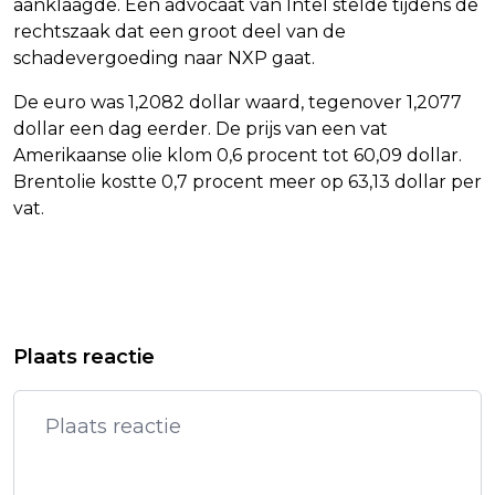
aanklaagde. Een advocaat van Intel stelde tijdens de
rechtszaak dat een groot deel van de
schadevergoeding naar NXP gaat.
De euro was 1,2082 dollar waard, tegenover 1,2077
dollar een dag eerder. De prijs van een vat
Amerikaanse olie klom 0,6 procent tot 60,09 dollar.
Brentolie kostte 0,7 procent meer op 63,13 dollar per
vat.
Vorig artikel
Volgend artikel
KNEGT: ALS IK MIJN START
HIPPISCHE BOND LEGT
Plaats reactie
VERBETER, KAN IK NOG MET DE
TOPSPORTTRAININGEN TIJDELIJK
BESTEN MEE
STIL