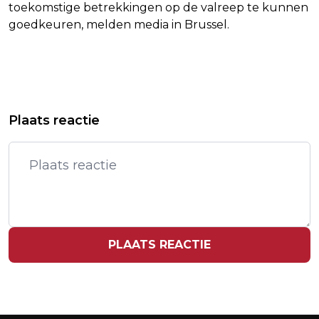
toekomstige betrekkingen op de valreep te kunnen
goedkeuren, melden media in Brussel.
Vorig artikel
Volgend artikel
CHEPTEGEI EEN VAN VIJF
DEEL GEDUPEERDEN BEVINGEN KREEG
Plaats reactie
KANSHEBBERS VOOR TITEL ATLEET
ONTERECHT SCHADEVERGOEDING
VAN HET JAAR
PLAATS REACTIE