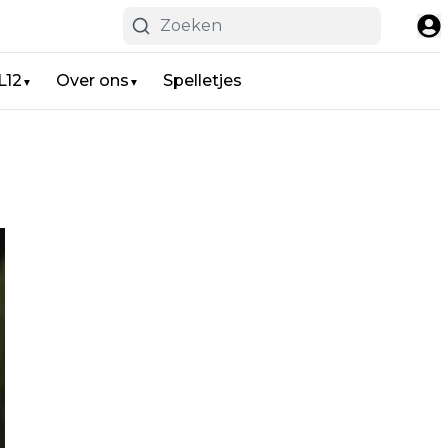
L12
Over ons
Spelletjes
▼
▼