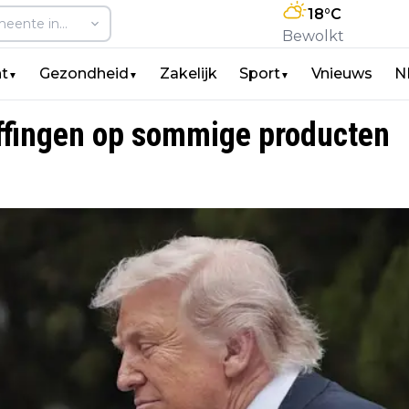
18
°C
Bewolkt
t
Gezondheid
Zakelijk
Sport
Vnieuws
N
▼
▼
▼
effingen op sommige producten