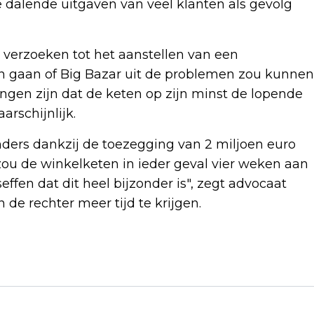
 dalende uitgaven van veel klanten als gevolg
verzoeken tot het aanstellen van een
n gaan of Big Bazar uit de problemen zou kunnen
gen zijn dat de keten op zijn minst de lopende
rschijnlijk.
nders dankzij de toezegging van 2 miljoen euro
ou de winkelketen in ieder geval vier weken aan
fen dat dit heel bijzonder is", zegt advocaat
de rechter meer tijd te krijgen.
Volgend artikel
NADAL HERHAALT DAT 2024 'MOGELIJK'
ZIJN LAATSTE TENNISJAAR WORDT