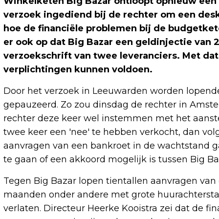
Winkelketen Big Bazar ontloopt opnieuw een 
verzoek ingediend bij de rechter om een desk
hoe de financiële problemen bij de budgetke
er ook op dat Big Bazar een geldinjectie van 2
verzoekschrift van twee leveranciers. Met dat 
verplichtingen kunnen voldoen.
Door het verzoek in Leeuwarden worden lopende
gepauzeerd. Zo zou dinsdag de rechter in Amste
rechter deze keer wel instemmen met het aanste
twee keer een 'nee' te hebben verkocht, dan vol
aanvragen van een bankroet in de wachtstand ga
te gaan of een akkoord mogelijk is tussen Big Ba
Tegen Big Bazar lopen tientallen aanvragen van e
maanden onder andere met grote huurachtersta
verlaten. Directeur Heerke Kooistra zei dat de fi