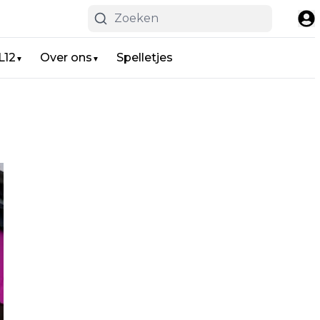
L12
Over ons
Spelletjes
▼
▼