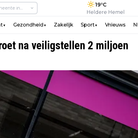
19
°C
Heldere Hemel
t
Gezondheid
Zakelijk
Sport
Vnieuws
N
▼
▼
▼
oet na veiligstellen 2 miljoen