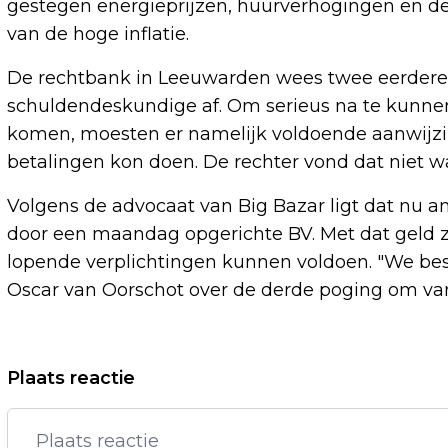
gestegen energieprijzen, huurverhogingen en de
van de hoge inflatie.
De rechtbank in Leeuwarden wees twee eerdere 
schuldendeskundige af. Om serieus na te kunne
komen, moesten er namelijk voldoende aanwijzin
betalingen kon doen. De rechter vond dat niet waa
Volgens de advocaat van Big Bazar ligt dat nu a
door een maandag opgerichte BV. Met dat geld z
lopende verplichtingen kunnen voldoen. "We besef
Oscar van Oorschot over de derde poging om van 
Vorig artikel
Plaats reactie
OLIEPRIJS VERDER OMHOOG DOOR
ZORGEN OVER KRAP AANBOD