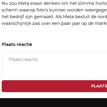
Nu zou Meta eraan denken om het slimme horloge
scherm waarop foto's kunnen worden weergegeve
het bedrijf zijn gemaakt. Als Meta besluit de oo
waarschijnlijk pas over een paar jaar op de mar
Vorig artikel
Plaats reactie
GREEN DAY BEKRITISEERT ELON MUSK
MET PROTESTSONG AMERICAN IDIOT
PLAATS