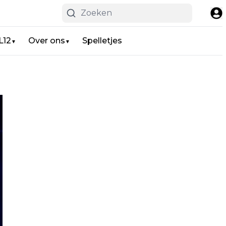
L12
Over ons
Spelletjes
▼
▼