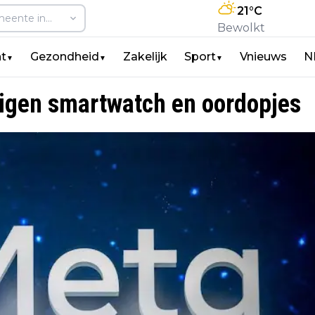
21
°C
Bewolkt
t
Gezondheid
Zakelijk
Sport
Vnieuws
N
▼
▼
▼
igen smartwatch en oordopjes