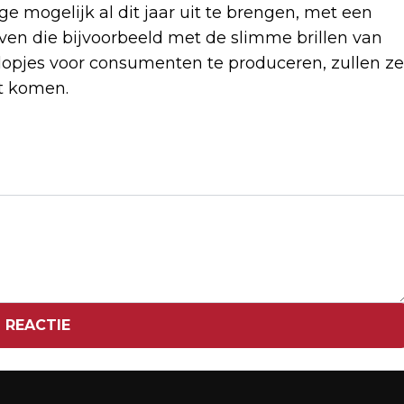
 mogelijk al dit jaar uit te brengen, met een
n die bijvoorbeeld met de slimme brillen van
rdopjes voor consumenten te produceren, zullen ze
kt komen.
Volgend artikel
MIKE TYSON EN SQUID GAME HELPEN
NETFLIX AAN RECORD ABONNEEGROEI
 REACTIE