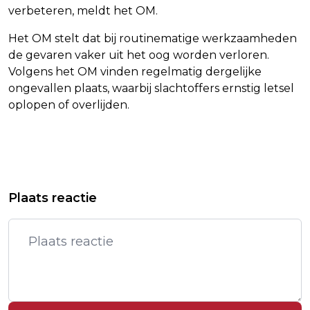
verbeteren, meldt het OM.
Het OM stelt dat bij routinematige werkzaamheden
de gevaren vaker uit het oog worden verloren.
Volgens het OM vinden regelmatig dergelijke
ongevallen plaats, waarbij slachtoffers ernstig letsel
oplopen of overlijden.
Vorig artikel
Volgend artikel
CLINGENDAEL: ASIELOPVANG BUITEN
KONING ABDULLAH WAARSCHUWT
Plaats reactie
EU REGELEN 'NIET EENVOUDIG'
VOOR ESCALATIE WESTELIJKE
JORDAANOEVER