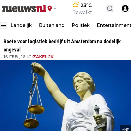
23
°C
Bewolkt
Landelijk
Buitenland
Politiek
Entertainmen
Boete voor logistiek bedrijf uit Amsterdam na dodelijk
ongeval
16 FEB , 16:42
•
ZAKELIJK
ANP