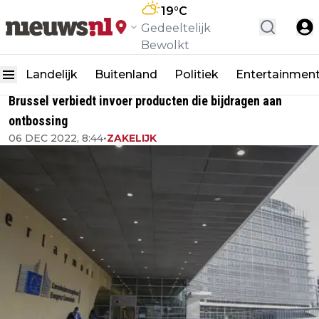
19
°C
Gedeeltelijk
Bewolkt
Landelijk
Buitenland
Politiek
Entertainmen
Brussel verbiedt invoer producten die bijdragen aan
ontbossing
06 DEC 2022, 8:44
•
ZAKELIJK