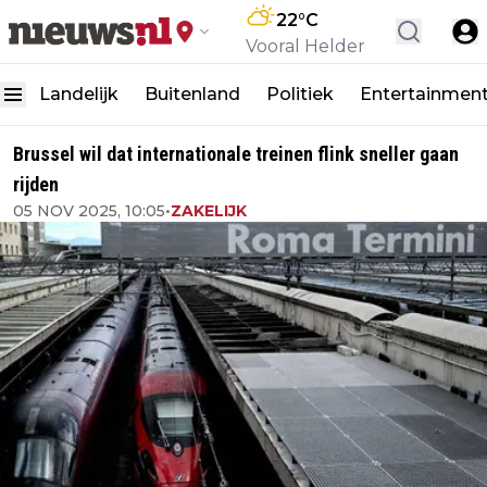
22
°C
Vooral Helder
Landelijk
Buitenland
Politiek
Entertainmen
Brussel wil dat internationale treinen flink sneller gaan
rijden
05 NOV 2025, 10:05
•
ZAKELIJK