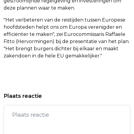
gestroomlijnde regelgeving en investeringen om
deze plannen waar te maken.
"Het verbeteren van de reistijden tussen Europese
hoofdsteden helpt ons om Europa verenigder en
efficiënter te maken", zei Eurocommissaris Raffaele
Fitto (Hervormingen) bij de presentatie van het plan.
"Het brengt burgers dichter bij elkaar en maakt
zakendoen in de hele EU gemakkelijker."
Vorig artikel
Volgend artikel
DRUK OP AUTOCONCERNS GROEIT
BEDRIJF ROEPT THERAPIESCHOMMEL
Plaats reactie
DOOR CHIPTEKORTEN EN
TERUG OM VERWURGINGSRISICO
IMPORTHEFFINGEN