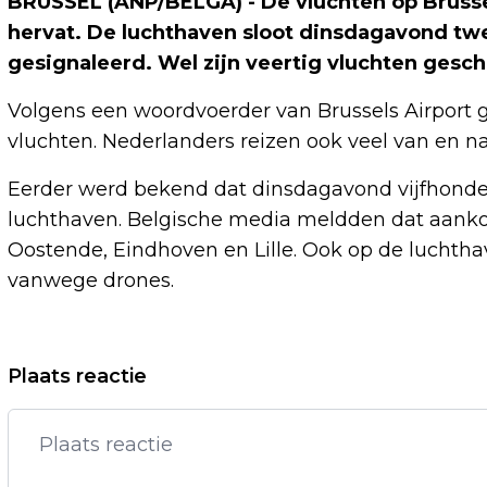
BRUSSEL (ANP/BELGA) - De vluchten op Brus
hervat. De luchthaven sloot dinsdagavond t
gesignaleerd. Wel zijn veertig vluchten gesch
Volgens een woordvoerder van Brussels Airport
vluchten. Nederlanders reizen ook veel van en n
Eerder werd bekend dat dinsdagavond vijfhonde
luchthaven. Belgische media meldden dat aank
Oostende, Eindhoven en Lille. Ook op de luchtha
vanwege drones.
Vorig artikel
Plaats reactie
SOFTWAREBEDRIJF BIRD WIL
CHATDIENSTVERLENER CM.COM
OVERNEMEN