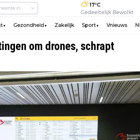
17
°C
Gedeeltelijk Bewolkt
t
Gezondheid
Zakelijk
Sport
Vnieuws
N
▼
▼
▼
itingen om drones, schrapt