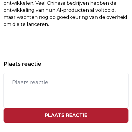
ontwikkelen. Veel Chinese bedrijven hebben de
ontwikkeling van hun AI-producten al voltooid,
maar wachten nog op goedkeuring van de overheid
om die te lanceren.
Vorig artikel
Volgend artikel
OVERIJSSEL LEGT NIEUWE
WASHINGTON POST:
Plaats reactie
LANDBOUWGEDEPUTEERDE
TOEZICHTHOUDER START ONDERZOEK
RESTRICTIE OP
NAAR MAKER CHATGPT
PLAATS REACTIE