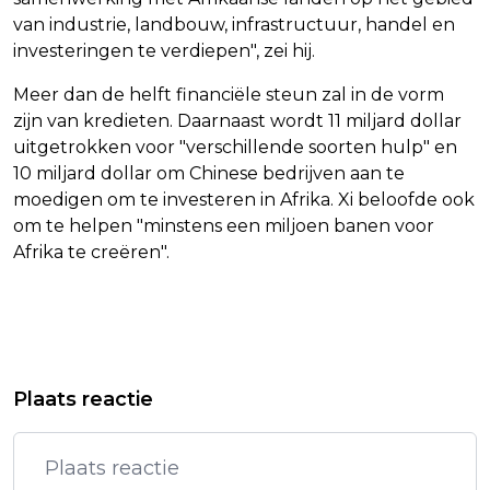
van industrie, landbouw, infrastructuur, handel en
investeringen te verdiepen", zei hij.
Meer dan de helft financiële steun zal in de vorm
zijn van kredieten. Daarnaast wordt 11 miljard dollar
uitgetrokken voor "verschillende soorten hulp" en
10 miljard dollar om Chinese bedrijven aan te
moedigen om te investeren in Afrika. Xi beloofde ook
om te helpen "minstens een miljoen banen voor
Afrika te creëren".
Vorig artikel
Volgend artikel
SINNER NAAR HALVE FINALE US OPEN
CHINESE PRESIDENT XI BELOOFT 50
Plaats reactie
TEN KOSTE VAN MEDVEDEV
MILJARD AAN STEUN VOOR AFRIKA