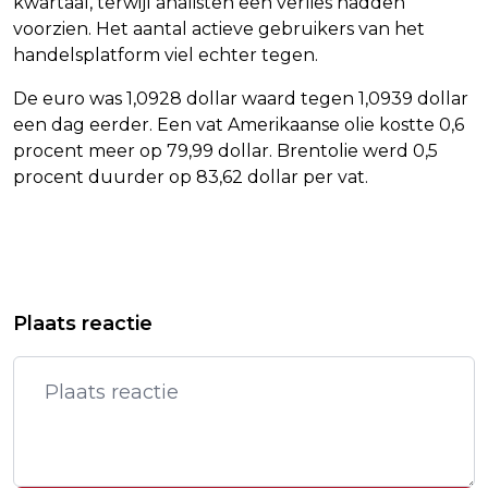
kwartaal, terwijl analisten een verlies hadden
voorzien. Het aantal actieve gebruikers van het
handelsplatform viel echter tegen.
De euro was 1,0928 dollar waard tegen 1,0939 dollar
een dag eerder. Een vat Amerikaanse olie kostte 0,6
procent meer op 79,99 dollar. Brentolie werd 0,5
procent duurder op 83,62 dollar per vat.
Vorig artikel
Volgend artikel
KRITIEK OP ALCOHOL NEEMT TOE,
ADIDAS RAAKT RUSSISCHE WINKELS
Plaats reactie
MAAR PUBERS MOGEN VAAK TOCH
NIET KWIJT
DRANKJE