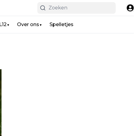
L12
Over ons
Spelletjes
▼
▼