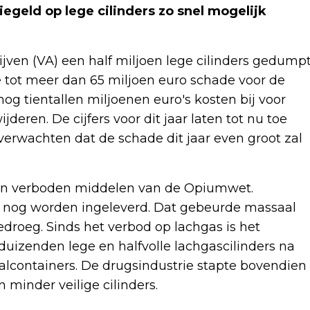
tiegeld op lege cilinders zo snel mogelijk
jven (VA) een half miljoen lege cilinders gedump
de tot meer dan 65 miljoen euro schade voor de
g tientallen miljoenen euro's kosten bij voor
deren. De cijfers voor dit jaar laten tot nu toe
verwachten dat de schade dit jaar even groot zal
t van verboden middelen van de Opiumwet.
s nog worden ingeleverd. Dat gebeurde massaal
edroeg. Sinds het verbod op lachgas is het
duizenden lege en halfvolle lachgascilinders na
fvalcontainers. De drugsindustrie stapte bovendien
minder veilige cilinders.