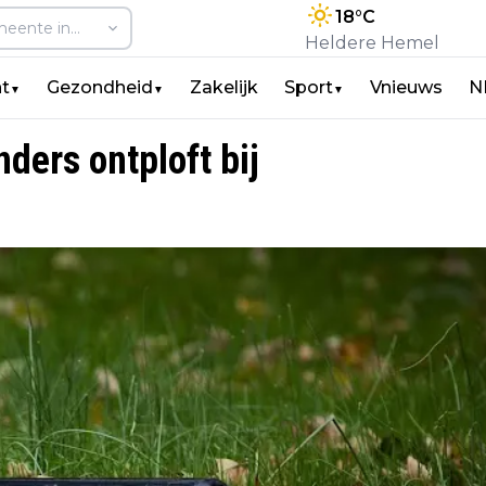
18
°C
Heldere Hemel
t
Gezondheid
Zakelijk
Sport
Vnieuws
N
▼
▼
▼
nders ontploft bij