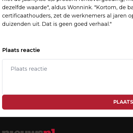
dezelfde waarde", aldus Wonnink. "Kortom, de b
certificaathouders, zet de werknemers al jaren 
duizenden uit. Dat is geen goed verhaal."
Vorig artikel
Plaats reactie
DUURZAAMHEID BELANGRIJKER VOOR
BEDRIJVEN DAN VOOR DE
CORONACRISIS
PLAATS