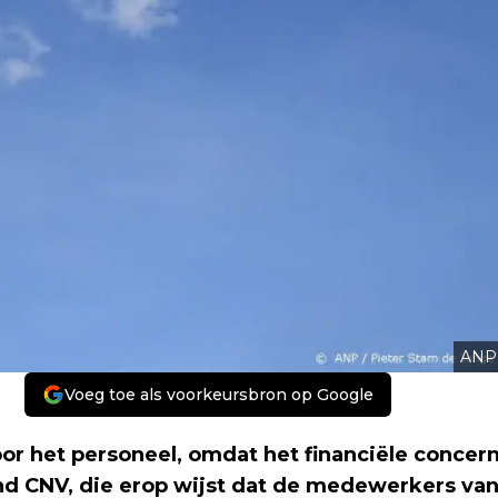
ANP
Voeg toe als voorkeursbron op Google
or het personeel, omdat het financiële concer
nd CNV, die erop wijst dat de medewerkers va