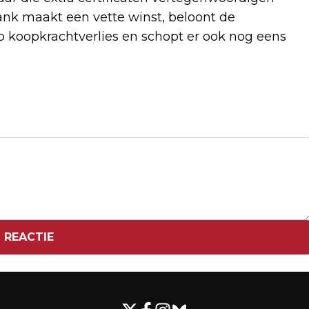
ank maakt een vette winst, beloont de
op koopkrachtverlies en schopt er ook nog eens
Volgend artikel
RUIME MEERDERHEID VOOR
PARLEMENTAIRE ENQUÊTE
TOESLAGENAFFAIRE
 REACTIE