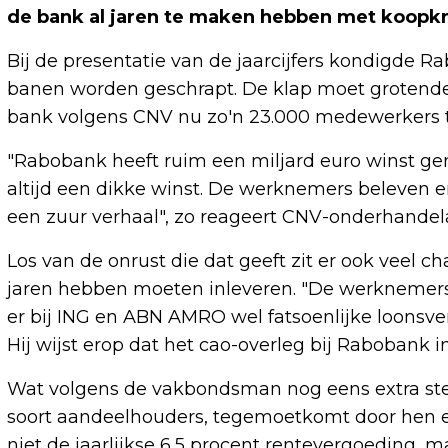
de bank al jaren te maken hebben met koopkr
Bij de presentatie van de jaarcijfers kondigde R
banen worden geschrapt. De klap moet grotend
bank volgens CNV nu zo'n 23.000 medewerkers t
"Rabobank heeft ruim een miljard euro winst ge
altijd een dikke winst. De werknemers beleven er
een zuur verhaal", zo reageert CNV-onderhandel
Los van de onrust die dat geeft zit er ook veel c
jaren hebben moeten inleveren. "De werknemers zi
er bij ING en ABN AMRO wel fatsoenlijke loonsv
Hij wijst erop dat het cao-overleg bij Rabobank i
Wat volgens de vakbondsman nog eens extra steek
soort aandeelhouders, tegemoetkomt door hen ext
niet de jaarlijkse 6,5 procent rentevergoeding, 