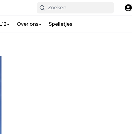
L12
Over ons
Spelletjes
▼
▼