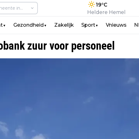
19
°C
Heldere Hemel
t
Gezondheid
Zakelijk
Sport
Vnieuws
N
▼
▼
▼
obank zuur voor personeel