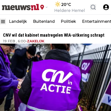
20
°C
Heldere Hemel
Landelijk
Buitenland
Politiek
Entertainmen
CNV wil dat kabinet maatregelen WIA-uitkering schrapt
19 FEB , 6:00
•
ZAKELIJK