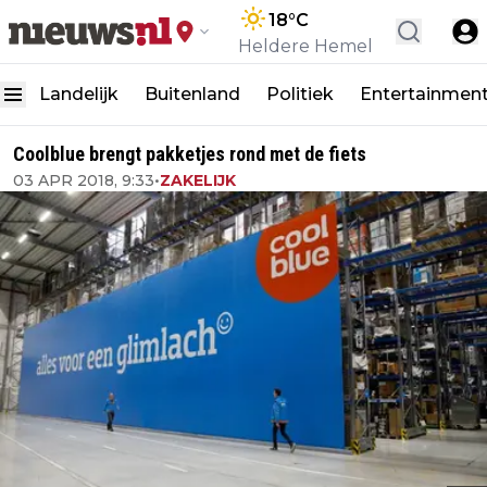
18
°C
Heldere Hemel
Landelijk
Buitenland
Politiek
Entertainmen
Coolblue brengt pakketjes rond met de fiets
03 APR 2018, 9:33
•
ZAKELIJK