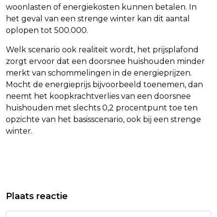
woonlasten of energiekosten kunnen betalen. In
het geval van een strenge winter kan dit aantal
oplopen tot 500.000.
Welk scenario ook realiteit wordt, het prijsplafond
zorgt ervoor dat een doorsnee huishouden minder
merkt van schommelingen in de energieprijzen.
Mocht de energieprijs bijvoorbeeld toenemen, dan
neemt het koopkrachtverlies van een doorsnee
huishouden met slechts 0,2 procentpunt toe ten
opzichte van het basisscenario, ook bij een strenge
winter.
Vorig artikel
Volgend artikel
GROTE SCHADE AAN KLEDINGWINKEL
RENTEZORGEN HOUDEN
Plaats reactie
IN ALKMAAR DOOR RAMKRAAK
AMSTERDAMSE BEURSHANDEL IN