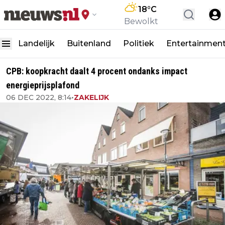
18
°C
Bewolkt
Landelijk
Buitenland
Politiek
Entertainmen
CPB: koopkracht daalt 4 procent ondanks impact
energieprijsplafond
06 DEC 2022, 8:14
•
ZAKELIJK