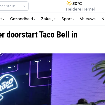
30
°C
Heldere Hemel
t
Gezondheid
Zakelijk
Sport
Vnieuws
N
▼
▼
▼
r doorstart Taco Bell in