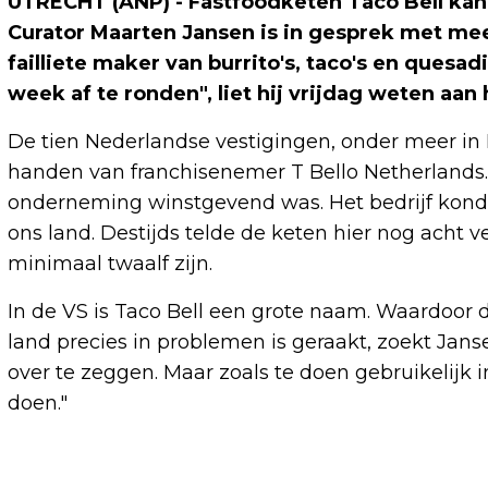
UTRECHT (ANP) - Fastfoodketen Taco Bell kan
Curator Maarten Jansen is in gesprek met m
failliete maker van burrito's, taco's en quesa
week af te ronden", liet hij vrijdag weten aan
De tien Nederlandse vestigingen, onder meer in
handen van franchisenemer T Bello Netherlands
onderneming winstgevend was. Het bedrijf kondi
ons land. Destijds telde de keten hier nog acht v
minimaal twaalf zijn.
In de VS is Taco Bell een grote naam. Waardoor
land precies in problemen is geraakt, zoekt Janse
over te zeggen. Maar zoals te doen gebruikelijk i
doen."