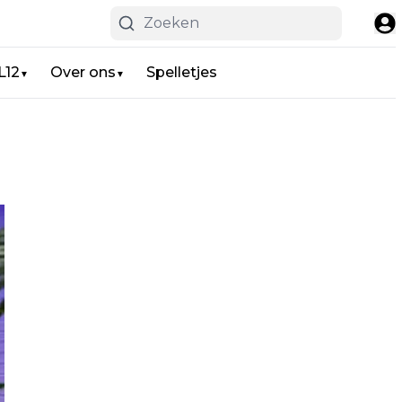
L12
Over ons
Spelletjes
▼
▼