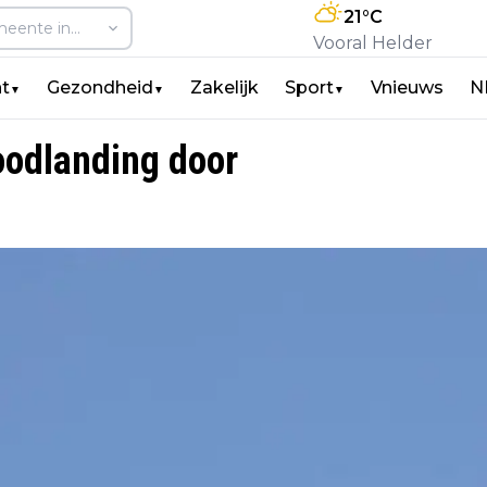
21
°C
Vooral Helder
t
Gezondheid
Zakelijk
Sport
Vnieuws
N
▼
▼
▼
oodlanding door