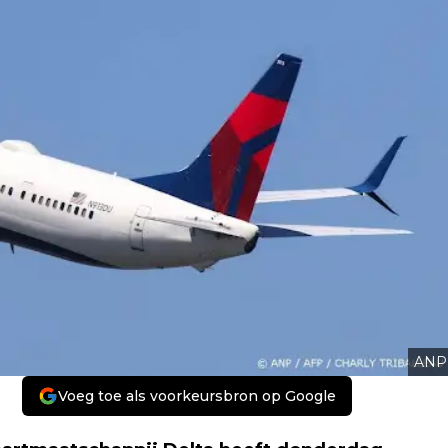
ANP
Voeg toe als voorkeursbron op Google