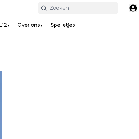
L12
Over ons
Spelletjes
▼
▼