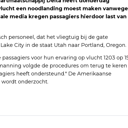
artmaatschappij Delta heeft donderdag
vlucht een noodlanding moest maken vanwege
ale media kregen passagiers hierdoor last van
h personeel, dat het vliegtuig bij de gate
Lake City in de staat Utah naar Portland, Oregon.
passagiers voor hun ervaring op vlucht 1203 op 1
bemanning volgde de procedures om terug te keren
sagiers heeft ondersteund." De Amerikaanse
e wordt onderzocht.
Volgend artikel
DRAAGT JOUW BAAN BIJ AAN DE
MAATSCHAPPIJ?