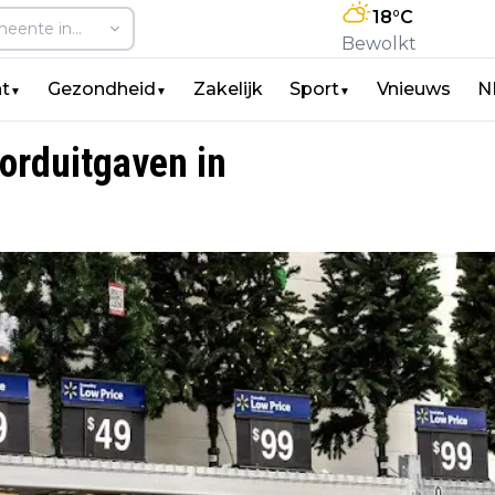
18
°C
Bewolkt
t
Gezondheid
Zakelijk
Sport
Vnieuws
N
▼
▼
▼
orduitgaven in