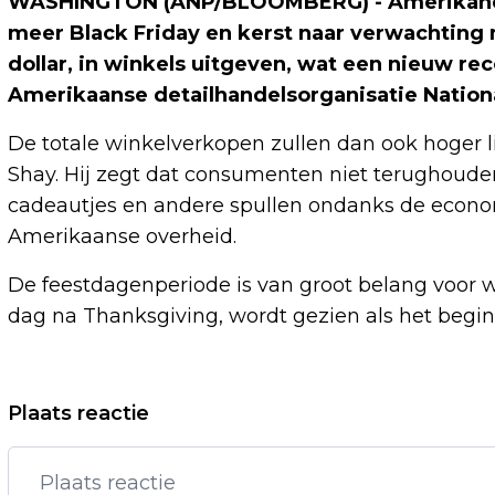
WASHINGTON (ANP/BLOOMBERG) - Amerikanen
meer Black Friday en kerst naar verwachting m
dollar, in winkels uitgeven, wat een nieuw r
Amerikaanse detailhandelsorganisatie National
De totale winkelverkopen zullen dan ook hoger l
Shay. Hij zegt dat consumenten niet terughoude
cadeautjes en andere spullen ondanks de econ
Amerikaanse overheid.
De feestdagenperiode is van groot belang voor wi
dag na Thanksgiving, wordt gezien als het begin
Vorig artikel
Plaats reactie
ONDERZOEK NAAR DOOD LIAM PAYNE
UITGESTELD