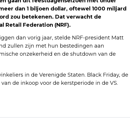
 gaan dit feestdagenseizoen met onder
eer dan 1 biljoen dollar, oftewel 1000 miljard
ecord zou betekenen. Dat verwacht de
 Retail Federation (NRF).
iggen dan vorig jaar, stelde NRF-president Matt
nd zullen zijn met hun bestedingen aan
omische onzekerheid en de shutdown van de
nkeliers in de Verenigde Staten. Black Friday, de
 van de inkoop voor de kerstperiode in de VS.
Volgend artikel
RECHTERS GEVEN TRUMP GELIJK IN
ZIJN STRIJD TEGEN TRANSGENDERS