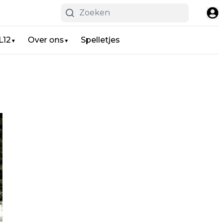
L12
Over ons
Spelletjes
▼
▼