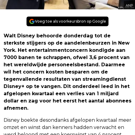
ANP
Voeg toe als voorkeursbron op Google
Walt Disney behoorde donderdag tot de
sterkste stijgers op de aandelenbeurzen in New
York. Het entertainmentconcern kondigde aan
7000 banen te schrappen, ofwel 3,6 procent van
het wereldwijde personeelsbestand. Daarmee
wil het concern kosten besparen om de
tegenvallende resultaten van streamingdienst
Disney+ op te vangen. Dit onderdeel leed in het
afgelopen kwartaal een verlies van 1 miljard
dollar en zag voor het eerst het aantal abonnees
afnemen.
Disney boekte desondanks afgelopen kwartaal meer
omzet en winst dan kenners hadden verwacht en
werd beloond met een koerswinst van 4 procent.