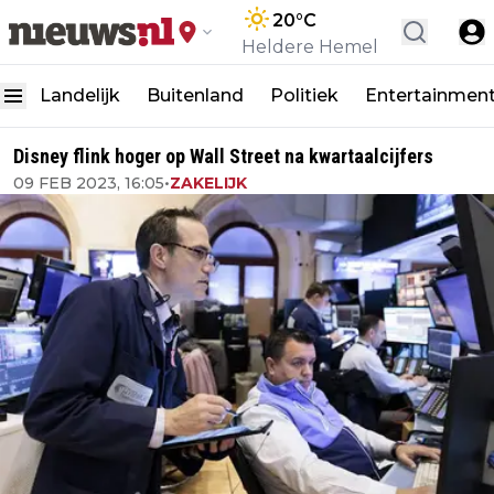
20
°C
Heldere Hemel
Landelijk
Buitenland
Politiek
Entertainmen
Disney flink hoger op Wall Street na kwartaalcijfers
09 FEB 2023, 16:05
•
ZAKELIJK