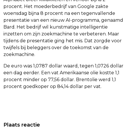
procent. Het moederbedrijf van Google zakte
woensdag bijna 8 procent na een tegenvallende
presentatie van een nieuw AI-programma, genaamd
Bard. Het bedrijf wil kunstmatige intelligentie
inzetten om zijn zoekmachine te verbeteren. Maar
tijdens de presentatie ging het mis. Dat zorgde voor
twijfels bij beleggers over de toekomst van de
zoekmachine.
De euro was 1,0787 dollar waard, tegen 1,0726 dollar
een dag eerder. Een vat Amerikaanse olie kostte 1,1
procent minder op 77,56 dollar. Brentolie werd 1,1
procent goedkoper op 84,14 dollar per vat.
Vorig artikel
Volgend artikel
MOGEN 'SCHONE' AUTO'S INMIDDELS
MINISTER OLLONGREN: NEDERLANDSE
Plaats reactie
GOEDKOPER PARKEREN?