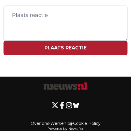
TANKS GAAN NIET NAAR OEKRAÏNE
PLAATS REACTIE
Over ons
•
Werken bij
•
Cookie Policy
Powered by Newsifier