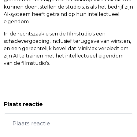
kunnen doen, stellen de studio's, is als het bedrijf zijn
AI-systeem heeft getraind op hun intellectueel
eigendom.
In de rechtszaak eisen de filmstudio's een
schadevergoeding, inclusief teruggave van winsten,
en een gerechtelijk bevel dat MiniMax verbiedt om
zijn AI te trainen met het intellectueel eigendom
van de filmstudio's.
Vorig artikel
Volgend artikel
HONDERDEN GRONDMEDEWERKERS
PERSONEELSTEKORT ZET
Plaats reactie
KLM LEGGEN WERK NEER OP
ONDERNEMERS AAN TOT CREATIEVE
SCHIPHOL
OPLOSSINGEN