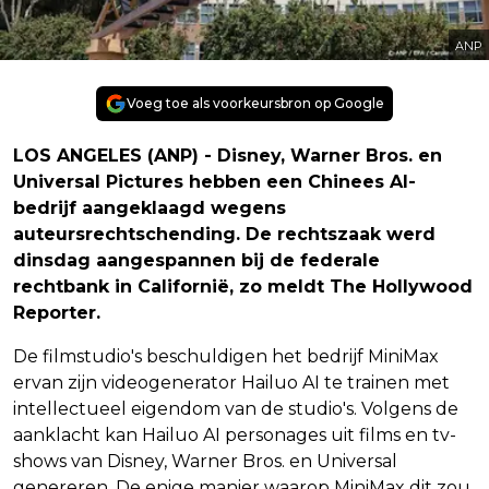
ANP
Voeg toe als voorkeursbron op Google
LOS ANGELES (ANP) - Disney, Warner Bros. en
Universal Pictures hebben een Chinees AI-
bedrijf aangeklaagd wegens
auteursrechtschending. De rechtszaak werd
dinsdag aangespannen bij de federale
rechtbank in Californië, zo meldt The Hollywood
Reporter.
De filmstudio's beschuldigen het bedrijf MiniMax
ervan zijn videogenerator Hailuo AI te trainen met
intellectueel eigendom van de studio's. Volgens de
aanklacht kan Hailuo AI personages uit films en tv-
shows van Disney, Warner Bros. en Universal
genereren. De enige manier waarop MiniMax dit zou