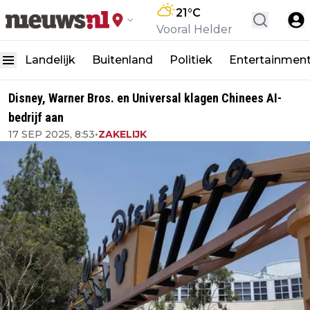
21
°C
Vooral Helder
Landelijk
Buitenland
Politiek
Entertainmen
Disney, Warner Bros. en Universal klagen Chinees AI-
bedrijf aan
17 SEP 2025, 8:53
•
ZAKELIJK