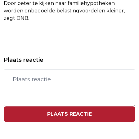
Door beter te kijken naar familiehypotheken
worden onbedoelde belastingvoordelen kleiner,
zegt DNB.
Vorig artikel
Volgend artikel
TECHNIEK NEDERLAND: LANGERE
WERKGEVERS: LONEN NIET MEER ZO
Plaats reactie
WACHTTIJD KETELMONTEURS DEZE
HARD OMHOOG
WINTER
PLAATS REACTIE