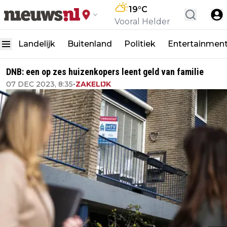
19
°C
Vooral Helder
Landelijk
Buitenland
Politiek
Entertainmen
DNB: een op zes huizenkopers leent geld van familie
07 DEC 2023, 8:35
•
ZAKELIJK