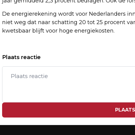
jaar gemiddeld 2,3 procent bedragen. Ook de forse
De energierekening wordt voor Nederlanders inm
niet weg dat naar schatting 20 tot 25 procent 
kwetsbaar blijft voor hoge energiekosten.
Vorig artikel
Plaats reactie
DNB: HANDELSOORLOG KAN
ECONOMISCHE GROEI NEDERLAND HARD
RAKEN
PLAATS