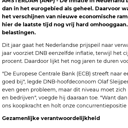
AMSTERDAM (ANP) - De inflatie in Nederland b
dan in het eurogebied als geheel. Daarvoor 
het verschijnen van nieuwe economische ram
hier de laatste tijd nog vrij hard omhooggaa
belastingen.
Dit jaar gaat het Nederlandse prijspeil naar ve
jaar voorziet DNB eenzelfde inflatie, terwijl het ci
procent. Daardoor lijkt het nog jaren te duren voo
"De Europese Centrale Bank (ECB) streeft naar ee
goed bij", legde DNB-hoofdeconoom Olaf Sleijpen v
even geen probleem, maar dit niveau moet zich
en bedrijven", voegde hij daaraan toe. "Want da
ons koopkracht en holt onze concurrentiepositie u
Gezamenlijke verantwoordelijkheid