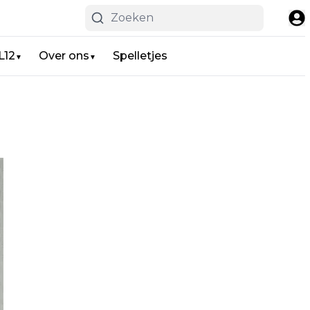
L12
Over ons
Spelletjes
▼
▼