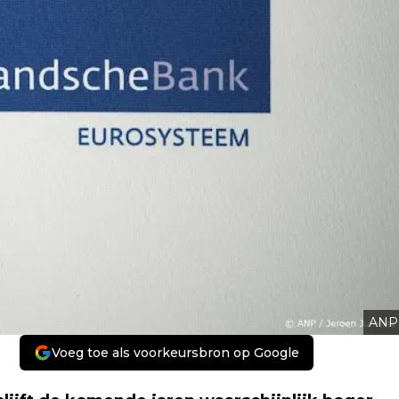
ANP
Voeg toe als voorkeursbron op Google