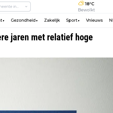
18
°C
Bewolkt
t
Gezondheid
Zakelijk
Sport
Vnieuws
N
▼
▼
▼
e jaren met relatief hoge