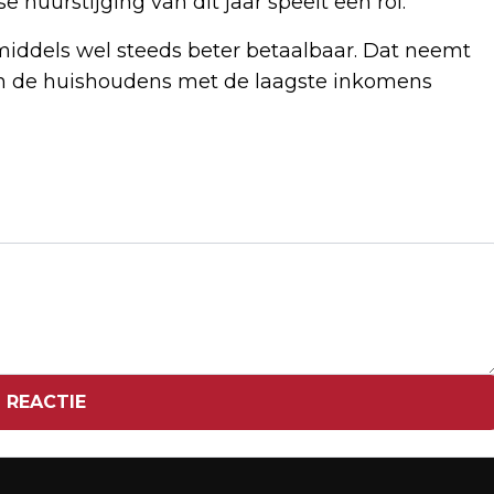
 huurstijging van dit jaar speelt een rol.
iddels wel steeds beter betaalbaar. Dat neemt
van de huishoudens met de laagste inkomens
Volgend artikel
DNB VERWACHT DAT HUIZENPRIJZEN
KOMENDE JAREN VERDER OPLOPEN
 REACTIE