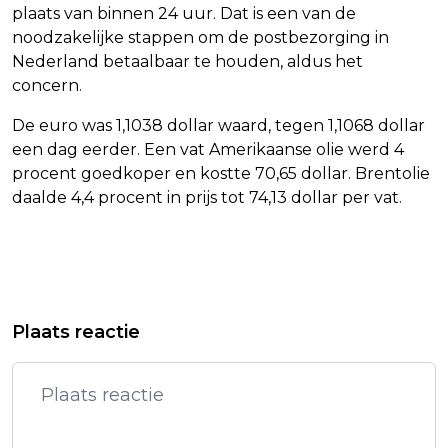
plaats van binnen 24 uur. Dat is een van de
noodzakelijke stappen om de postbezorging in
Nederland betaalbaar te houden, aldus het
concern.
De euro was 1,1038 dollar waard, tegen 1,1068 dollar
een dag eerder. Een vat Amerikaanse olie werd 4
procent goedkoper en kostte 70,65 dollar. Brentolie
daalde 4,4 procent in prijs tot 74,13 dollar per vat.
Vorig artikel
Volgend artikel
WIELRENNER VAN AERT STAPT AF IN
WIELRENNER SOLER WINT RIT IN
Plaats reactie
VUELTA NA HARDE VALPARTIJ
VUELTA, O'CONNOR BEHOUDT NET
LEIDING