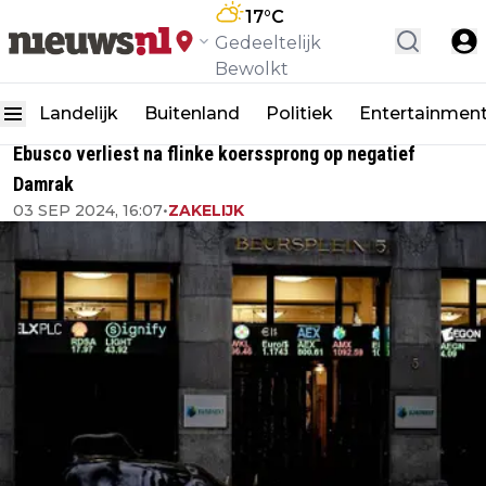
17
°C
Gedeeltelijk
Bewolkt
Landelijk
Buitenland
Politiek
Entertainmen
Ebusco verliest na flinke koerssprong op negatief
Damrak
03 SEP 2024, 16:07
•
ZAKELIJK