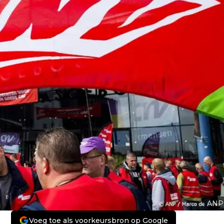
ANP
Voeg toe als voorkeursbron op Google