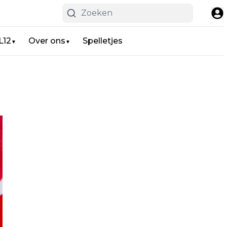
L12
Over ons
Spelletjes
▼
▼