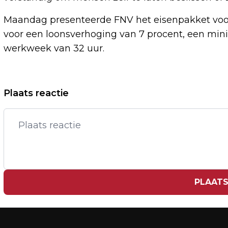
Maandag presenteerde FNV het eisenpakket voor
voor een loonsverhoging van 7 procent, een min
werkweek van 32 uur.
Vorig artikel
Plaats reactie
SENATOREN ROEPEN FED OP RENTE IN
VS WOENSDAG FLINK TE VERLAGEN
PLAATS