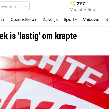
21
°C
Vooral Helder
t
Gezondheid
Zakelijk
Sport
Vnieuws
N
▼
▼
▼
 is 'lastig' om krapte