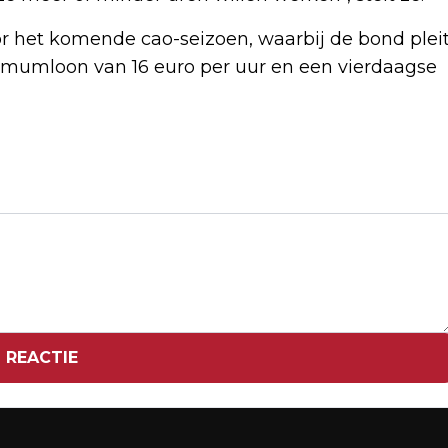
 het komende cao-seizoen, waarbij de bond plei
imumloon van 16 euro per uur en een vierdaagse
Volgend artikel
CHIPBEDRIJVEN OMLAAG OP NEGATIEF
GESTEMD DAMRAK
 REACTIE