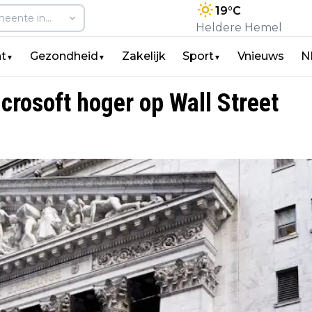
19
°C
Heldere Hemel
t
Gezondheid
Zakelijk
Sport
Vnieuws
N
▼
▼
▼
rosoft hoger op Wall Street