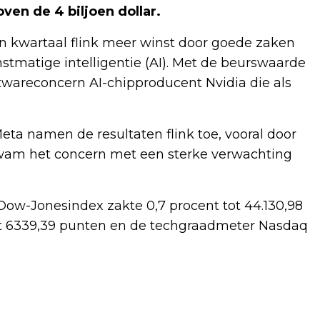
ven de 4 biljoen dollar.
en kwartaal flink meer winst door goede zaken
stmatige intelligentie (AI). Met de beurswaarde
twareconcern AI-chipproducent Nvidia die als
eta namen de resultaten flink toe, vooral door
kwam het concern met een sterke verwachting
Dow-Jonesindex zakte 0,7 procent tot 44.130,98
ot 6339,39 punten en de techgraadmeter Nasdaq
Volgend artikel