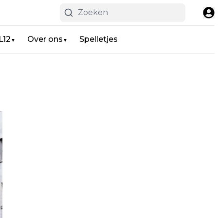
L12
Over ons
Spelletjes
▼
▼