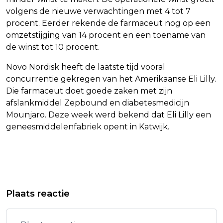
volgens de nieuwe verwachtingen met 4 tot 7
procent. Eerder rekende de farmaceut nog op een
omzetstijging van 14 procent en een toename van
de winst tot 10 procent.
Novo Nordisk heeft de laatste tijd vooral
concurrentie gekregen van het Amerikaanse Eli Lilly.
Die farmaceut doet goede zaken met zijn
afslankmiddel Zepbound en diabetesmedicijn
Mounjaro. Deze week werd bekend dat Eli Lilly een
geneesmiddelenfabriek opent in Katwijk.
Vorig artikel
Volgend artikel
FREEK VONK MET NOG TWEE EXTRA
DUITSLAND VERBIEDT
Plaats reactie
SHOWS IN AFAS, TOTAAL NU OP TIEN
ISLAMISTISCHE GROEP DIE OPRIEP