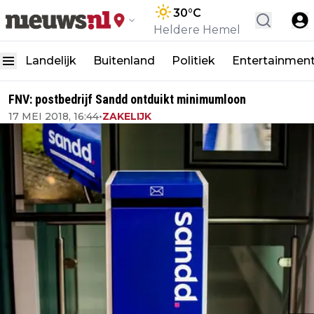
30
°C
Heldere Hemel
Landelijk
Buitenland
Politiek
Entertainmen
FNV: postbedrijf Sandd ontduikt minimumloon
17 MEI 2018, 16:44
•
ZAKELIJK