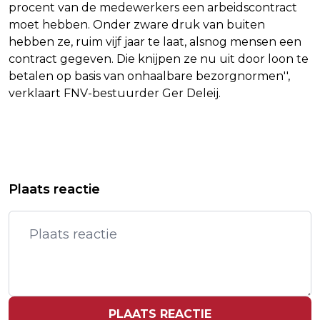
procent van de medewerkers een arbeidscontract
moet hebben. Onder zware druk van buiten
hebben ze, ruim vijf jaar te laat, alsnog mensen een
contract gegeven. Die knijpen ze nu uit door loon te
betalen op basis van onhaalbare bezorgnormen'',
verklaart FNV-bestuurder Ger Deleij.
Vorig artikel
Volgend artikel
LICHT LAGERE OPENING OP WALL
BEWAAR DIT ETEN NIET IN DE
Plaats reactie
STREET
KOELKAST
PLAATS REACTIE