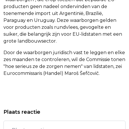
producten geen nadeel ondervinden van de
toenemende import uit Argentinië, Brazilië,
Paraguay en Uruguay. Deze waarborgen gelden
voor producten zoals rundvlees, gevogelte en
suiker, die belangrijk zijn voor EU-lidstaten met een
grote landbouwsector.
Door de waarborgen juridisch vast te leggen en elke
zes maanden te controleren, wil de Commissie tonen
"hoe serieus ze de zorgen nemen" van lidstaten, zei
Eurocommissaris (Handel) Maroš Šefčovič.
Vorig artikel
Volgend artikel
REIJNDERS MERKT DAT PREMIER
SCHRIJVER EN ILLUSTRATOR HARRIE
Plaats reactie
LEAGUE ANDER NIVEAU IS DAN SERIE
GEELEN (86) OVERLEDEN
A