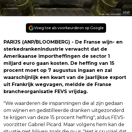
ANP
Voeg toe als voorkeursbron op Google
PARIJS (ANP/BLOOMBERG) - De Franse wijn- en
sterkedrankenindustrie verwacht dat de
Amerikaanse importheffingen de sector 1
miljard euro gaan kosten. De heffing van 15
procent moet op 7 augustus ingaan en zal
waarschijnlijk een kwart van de jaarlijkse export
uit Frankrijk wegvagen, meldde de Franse
brancheorganisatie FEVS vrijdag.
"We waarderen de inspanningen die al zijn gedaan
om wijnen en gedistilleerde dranken uitgezonderd
te krijgen van deze 15 procent heffing", aldus FEVS-
voorzitter Gabriel Picard. Maar volgens hem kan de
situatie niet blijven zoals die nu is. "Het is cruciaal dat