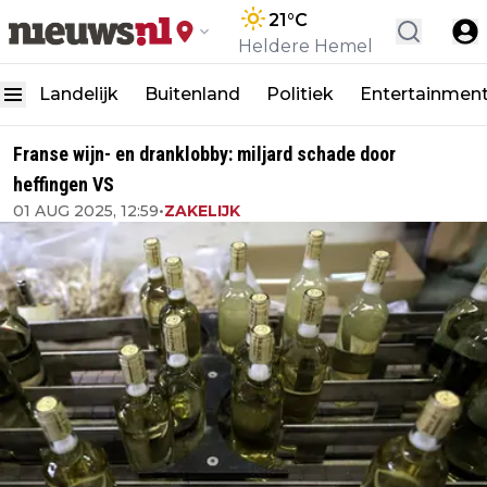
21
°C
Heldere Hemel
Landelijk
Buitenland
Politiek
Entertainmen
Franse wijn- en dranklobby: miljard schade door
heffingen VS
01 AUG 2025, 12:59
•
ZAKELIJK