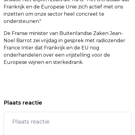
Frankrijk en de Europese Unie zich actief met ons
inzetten om onze sector heel concreet te
ondersteunen."
De Franse minister van Buitenlandse Zaken Jean-
Noel Barrot zei vrijdag in gesprek met radiozender
France Inter dat Frankrijk en de EU nog
onderhandelen over een vrijstelling voor de
Europese wijnen en sterkedrank.
Vorig artikel
Volgend artikel
MEDIA MELDEN BEZOEK GEZANT VS
EFTELING VERBREEKT OFFICIEEL
Plaats reactie
WITKOFF AAN GAZA
RECORD VAN GROOTSTE STRIK TER
WERELD