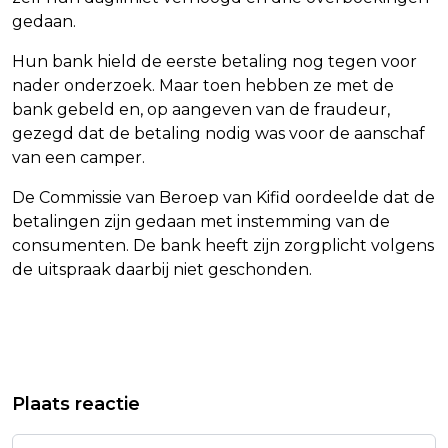
gedaan.
Hun bank hield de eerste betaling nog tegen voor
nader onderzoek. Maar toen hebben ze met de
bank gebeld en, op aangeven van de fraudeur,
gezegd dat de betaling nodig was voor de aanschaf
van een camper.
De Commissie van Beroep van Kifid oordeelde dat de
betalingen zijn gedaan met instemming van de
consumenten. De bank heeft zijn zorgplicht volgens
de uitspraak daarbij niet geschonden.
Vorig artikel
Volgend artikel
IRAN KONDIGT EINDE AAN VAN
REGERINGSPARTIJ ARMENIË WINT
Plaats reactie
AANVALLEN OP ISRAËL
PARLEMENTSVERKIEZINGEN