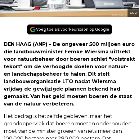
ANP
Voeg toe als voorkeursbron op Google
DEN HAAG (ANP) - De ongeveer 500 miljoen euro
die landbouwminister Femke Wiersma uittrekt
voor natuurbeheer door boeren schiet "volstrekt
tekort" om de verhoogde doelen voor natuur-
en landschapsbeheer te halen. Dit stelt
landbouworganisatie LTO nadat Wiersma
vrijdag de gewijzigde plannen bekend had
gemaakt. Van het geld moeten boeren de staat
van de natuur verbeteren.
Het bedrag is hetzelfde gebleven, maar het
grondoppervlak dat boeren moeten onderhouden
moet van de minister groeien van iets meer dan
100.000 hectare naar 280.000 hectare. Dat