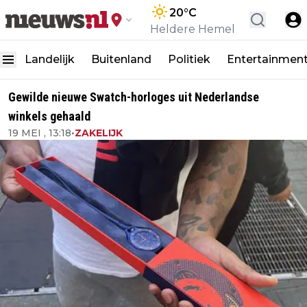
20
°C
Heldere Hemel
Landelijk
Buitenland
Politiek
Entertainmen
Gewilde nieuwe Swatch-horloges uit Nederlandse
winkels gehaald
19 MEI , 13:18
•
ZAKELIJK