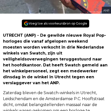
ANP
Voeg toe als voorkeursbron op Google
UTRECHT (ANP) - De gewilde nieuwe Royal Pop-
horloges die vanaf afgelopen weekend
moesten worden verkocht in drie Nederlandse
winkels van Swatch, zijn uit
veiligheidsoverwegingen teruggestuurd naar
het hoofdkantoor. Dat heeft Swatch gemeld aan
het winkelpersoneel, zegt een medewerker
dinsdag in de winkel in Utrecht tegen een
verslaggever van het ANP.
Zaterdag bleven de Swatch-winkels in Utrecht,
Leidschendam en de Amsterdamse P.C. Hooftstraat
dicht, omdat belangstellenden massaal naar de
winkels waren gekomen om een horloge te