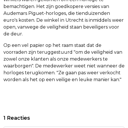
bemachtigen. Het zijn goedkopere versies van
Audemars Piguet-horloges, die tienduizenden
euro's kosten. De winkel in Utrecht is inmiddels weer
open, vanwege de veiligheid staan beveiligers voor
de deur.
Op een vel papier op het raam staat dat de
voorraden zijn teruggestuurd "om de veiligheid van
zowel onze klanten als onze medewerkers te
waarborgen". De medewerker weet niet wanneer de
horloges terugkomen. "Ze gaan pas weer verkocht
worden als het op een veilige en leuke manier kan."
Vorig artikel
Volgend artikel
MILIEUDEFENSIE HOOPT DAT HOGE
EU-ERELINTJE UITGEREIKT AAN
1 Reacties
RAAD SHELL DWINGT TOT CO2-
ANGELA MERKEL