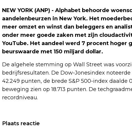
NEW YORK (ANP) - Alphabet behoorde woensda
aandelenbeurzen in New York. Het moederbedr
meer omzet en winst dan beleggers en anali
onder meer goede zaken met zijn cloudactivi
YouTube. Het aandeel werd 7 procent hoger g
beurswaarde met 150 miljard dollar.
De algehele stemming op Wall Street was voorz
bedrijfsresultaten. De Dow-Jonesindex noteerde
42.249 punten, de brede S&P 500-index daalde 0,
beweging zien op 18.713 punten. De techgraadme
recordniveau.
Vorig artikel
Plaats reactie
RUSSISCHE BOETE YOUTUBE