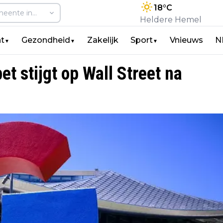
18
°C
Heldere Hemel
t
Gezondheid
Zakelijk
Sport
Vnieuws
N
▼
▼
▼
t stijgt op Wall Street na