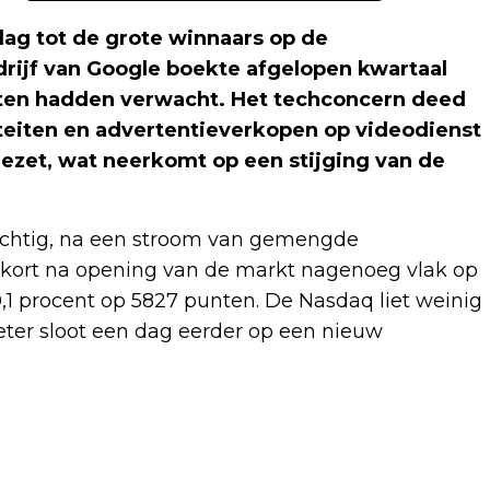
g tot de grote winnaars op de
ijf van Google boekte afgelopen kwartaal
sten hadden verwacht. Het techconcern deed
teiten en advertentieverkopen op videodienst
ezet, wat neerkomt op een stijging van de
ichtig, na een stroom van gemengde
 kort na opening van de markt nagenoeg vlak op
1 procent op 5827 punten. De Nasdaq liet weinig
ter sloot een dag eerder op een nieuw
Volgend artikel
PRADA ZIET VERKOPEN STIJGEN