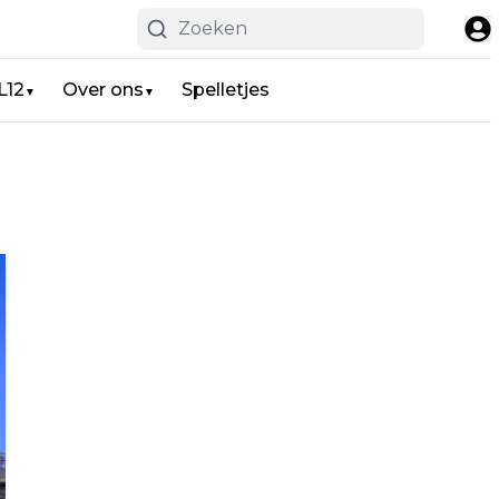
L12
Over ons
Spelletjes
▼
▼