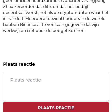
geen officieel hoofdkantoor. Oprichter Changpeng
Zhao zei eerder dat dit is omdat het bedrijf
decentraal werkt, net als de cryptomunten waar het
in handelt. Meerdere toezichthouders in de wereld
hebben Binance al te verstaan gegeven dat zijn
werkwijzen niet door de beugel kunnen.
Vorig artikel
Volgend artikel
H&M WIL FILIALEN IN RUSLAND
BEDRIJVEN WERELDWIJD PLANNEN
Plaats reactie
HEROPENEN VOOR
GROTE INVESTERINGEN IN IT
OPHEFFINGSUITVERKOOP
PLAATS REACTIE