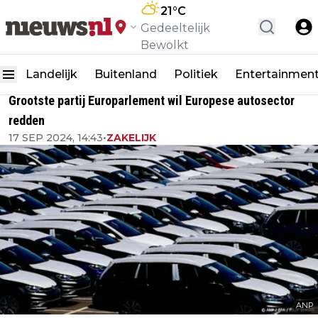
21
°C
Gedeeltelijk
Bewolkt
Landelijk
Buitenland
Politiek
Entertainmen
Grootste partij Europarlement wil Europese autosector
redden
17 SEP 2024, 14:43
•
ZAKELIJK
ANP