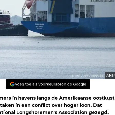
ANP
Voeg toe als voorkeursbron op Google
s in havens langs de Amerikaanse oostkust
taken in een conflict over hoger loon. Dat
ational Longshoremen's Association gezegd.