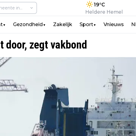
19
°C
Heldere Hemel
t
Gezondheid
Zakelijk
Sport
Vnieuws
N
▼
▼
▼
t door, zegt vakbond