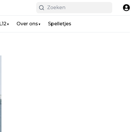
L12
Over ons
Spelletjes
▼
▼