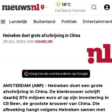
18
°C
Heldere Hemel
Landelijk
Buitenland
Politiek
Entertainmen
Heineken doet grote afschrijving in China
29 JUL 2024, 5:55
•
ZAKELIJK
Voeg toe als voorkeursbron op Google
AMSTERDAM (ANP) - Heineken doet een grote
afschrijving in China. De bierbrouwer schrijft
daarbij 874 miljoen euro af op zijn investering in
CR Beer, de grootste brouwer van China. Die
afboeking hangt volgens Heineken samen met